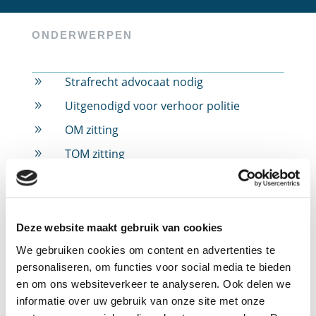
ONDERWERPEN
Strafrecht advocaat nodig
9
Uitgenodigd voor verhoor politie
9
OM zitting
9
TOM zitting
9
Rijbewijs ingevorderd
9
Rijbewijs ingevorderd door alcohol
9
Rijbewijs ingevorderd door drugs
9
Deze website maakt gebruik van cookies
Rijbewijs ingevorderd door snelheid
9
We gebruiken cookies om content en advertenties te
personaliseren, om functies voor social media te bieden
Jeugdstrafrecht
9
en om ons websiteverkeer te analyseren. Ook delen we
Verdachte in strafzaak
9
informatie over uw gebruik van onze site met onze