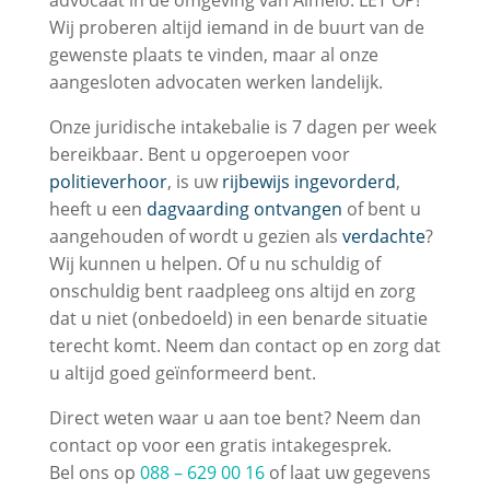
advocaat in de omgeving van Almelo. LET OP!
Wij proberen altijd iemand in de buurt van de
gewenste plaats te vinden, maar al onze
aangesloten advocaten werken landelijk.
Onze juridische intakebalie is 7 dagen per week
bereikbaar. Bent u opgeroepen voor
politieverhoor
, is uw
rijbewijs ingevorderd
,
heeft u een
dagvaarding ontvangen
of bent u
aangehouden of wordt u gezien als
verdachte
?
Wij kunnen u helpen. Of u nu schuldig of
onschuldig bent raadpleeg ons altijd en zorg
dat u niet (onbedoeld) in een benarde situatie
terecht komt. Neem dan contact op en zorg dat
u altijd goed geïnformeerd bent.
Direct weten waar u aan toe bent? Neem dan
contact op voor een gratis intakegesprek.
Bel ons op
088 – 629 00 16
of laat uw gegevens