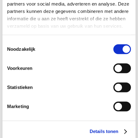
Dagvaarding ontvangen
9
partners voor social media, adverteren en analyse. Deze
partners kunnen deze gegevens combineren met andere
informatie die u aan ze heeft verstrekt of die ze hebben
Verdacht van diefstal
9
verzameld op basis van uw gebruik van hun services.
Verdacht van heling
9
Toestemmingsselectie
Verdacht van geweldpleging
9
Noodzakelijk
Verdacht van mishandeling
9
Verdacht van drugsdelict
9
Voorkeuren
Verdacht van wiet kweken
9
Verdacht van zedendelict
9
Statistieken
Verdacht van wapenbezit
9
Marketing
Verdacht van vandalisme
9
Verdacht van stalking
9
Dagvaarding rijden onder invloed
9
Details tonen