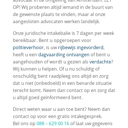
advocaat in de omgeving van Amsterdam. LET
OP! Wij proberen altijd iemand in de buurt van
de gewenste plaats te vinden, maar al onze
aangesloten advocaten werken landelijk.
Onze juridische intakebalie is 7 dagen per week
bereikbaar. Bent u opgeroepen voor
politieverhoor
, is uw
rijbewijs ingevorderd
,
heeft u een
dagvaarding ontvangen
of bent u
aangehouden of wordt u gezien als
verdachte
?
Wij kunnen u helpen. Of u nu schuldig of
onschuldig bent raadpleeg ons altijd en zorg
dat u niet (onbedoeld) in een benarde situatie
terecht komt. Neem dan contact op en zorg dat
u altijd goed geïnformeerd bent.
Direct weten waar u aan toe bent? Neem dan
contact op voor een gratis intakegesprek.
Bel ons op
088 – 629 00 16
of laat uw gegevens