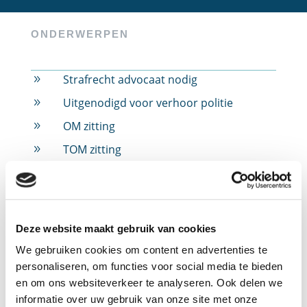
ONDERWERPEN
Strafrecht advocaat nodig
9
Uitgenodigd voor verhoor politie
9
OM zitting
9
TOM zitting
9
Rijbewijs ingevorderd
9
Rijbewijs ingevorderd door alcohol
9
Rijbewijs ingevorderd door drugs
9
Deze website maakt gebruik van cookies
Rijbewijs ingevorderd door snelheid
9
We gebruiken cookies om content en advertenties te
Jeugdstrafrecht
9
personaliseren, om functies voor social media te bieden
en om ons websiteverkeer te analyseren. Ook delen we
Verdachte in strafzaak
9
informatie over uw gebruik van onze site met onze