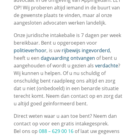
advocaat in de omgeving van Appingedam. LET
OP! Wij proberen altijd iemand in de buurt van
de gewenste plaats te vinden, maar al onze
aangesloten advocaten werken landelijk.
Onze juridische intakebalie is 7 dagen per week
bereikbaar. Bent u opgeroepen voor
politieverhoor
, is uw
rijbewijs ingevorderd
,
heeft u een
dagvaarding ontvangen
of bent u
aangehouden of wordt u gezien als
verdachte
?
Wij kunnen u helpen. Of u nu schuldig of
onschuldig bent raadpleeg ons altijd en zorg
dat u niet (onbedoeld) in een benarde situatie
terecht komt. Neem dan contact op en zorg dat
u altijd goed geïnformeerd bent.
Direct weten waar u aan toe bent? Neem dan
contact op voor een gratis intakegesprek.
Bel ons op
088 – 629 00 16
of laat uw gegevens