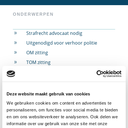
ONDERWERPEN
Strafrecht advocaat nodig
9
Uitgenodigd voor verhoor politie
9
OM zitting
9
TOM zitting
9
Rijbewijs ingevorderd
9
Rijbewijs ingevorderd door alcohol
9
Rijbewijs ingevorderd door drugs
9
Deze website maakt gebruik van cookies
Rijbewijs ingevorderd door snelheid
9
We gebruiken cookies om content en advertenties te
personaliseren, om functies voor social media te bieden
Jeugdstrafrecht
9
en om ons websiteverkeer te analyseren. Ook delen we
Verdachte in strafzaak
9
informatie over uw gebruik van onze site met onze