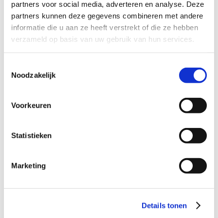
Dagvaarding ontvangen
9
partners voor social media, adverteren en analyse. Deze
partners kunnen deze gegevens combineren met andere
informatie die u aan ze heeft verstrekt of die ze hebben
Verdacht van diefstal
9
verzameld op basis van uw gebruik van hun services.
Verdacht van heling
9
Toestemmingsselectie
Verdacht van geweldpleging
9
Noodzakelijk
Verdacht van mishandeling
9
Verdacht van drugsdelict
9
Voorkeuren
Verdacht van wiet kweken
9
Statistieken
Verdacht van zedendelict
9
Verdacht van wapenbezit
9
Marketing
Verdacht van vandalisme
9
Verdacht van stalking
9
Dagvaarding rijden onder invloed
9
Details tonen