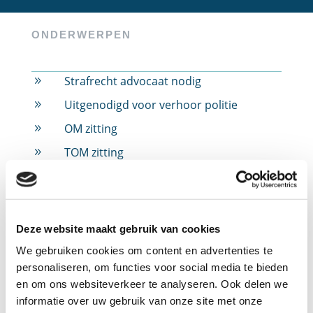
ONDERWERPEN
Strafrecht advocaat nodig
9
Uitgenodigd voor verhoor politie
9
OM zitting
9
TOM zitting
9
Rijbewijs ingevorderd
9
Rijbewijs ingevorderd door alcohol
9
Rijbewijs ingevorderd door drugs
9
Deze website maakt gebruik van cookies
Rijbewijs ingevorderd door snelheid
9
We gebruiken cookies om content en advertenties te
personaliseren, om functies voor social media te bieden
Jeugdstrafrecht
9
en om ons websiteverkeer te analyseren. Ook delen we
Verdachte in strafzaak
9
informatie over uw gebruik van onze site met onze