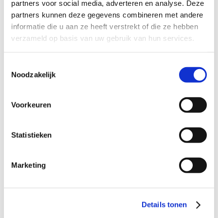
Dagvaarding ontvangen
partners voor social media, adverteren en analyse. Deze
9
partners kunnen deze gegevens combineren met andere
informatie die u aan ze heeft verstrekt of die ze hebben
Verdacht van diefstal
9
verzameld op basis van uw gebruik van hun services.
Verdacht van heling
9
Toestemmingsselectie
Verdacht van geweldpleging
9
Noodzakelijk
Verdacht van mishandeling
9
Verdacht van drugsdelict
9
Voorkeuren
Verdacht van wiet kweken
9
Statistieken
Verdacht van zedendelict
9
Verdacht van wapenbezit
9
Marketing
Verdacht van vandalisme
9
Verdacht van stalking
9
Dagvaarding rijden onder invloed
9
Details tonen