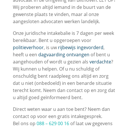
advocaat in de omgeving van Bilthoven. LET OP!
Wij proberen altijd iemand in de buurt van de
gewenste plaats te vinden, maar al onze
aangesloten advocaten werken landelijk.
Onze juridische intakebalie is 7 dagen per week
bereikbaar. Bent u opgeroepen voor
politieverhoor
, is uw
rijbewijs ingevorderd
,
heeft u een
dagvaarding ontvangen
of bent u
aangehouden of wordt u gezien als
verdachte
?
Wij kunnen u helpen. Of u nu schuldig of
onschuldig bent raadpleeg ons altijd en zorg
dat u niet (onbedoeld) in een benarde situatie
terecht komt. Neem dan contact op en zorg dat
u altijd goed geïnformeerd bent.
Direct weten waar u aan toe bent? Neem dan
contact op voor een gratis intakegesprek.
Bel ons op
088 – 629 00 16
of laat uw gegevens