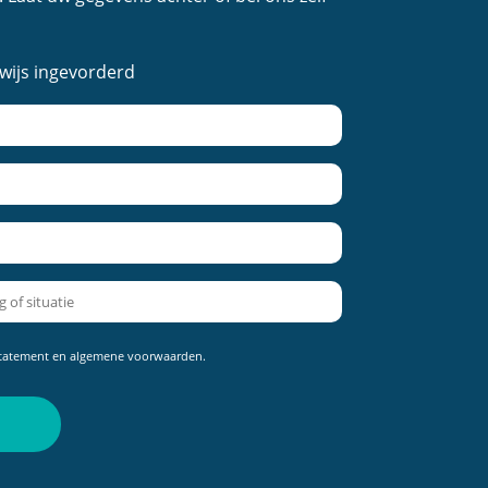
ewijs ingevorderd
statement
en
algemene voorwaarden
.