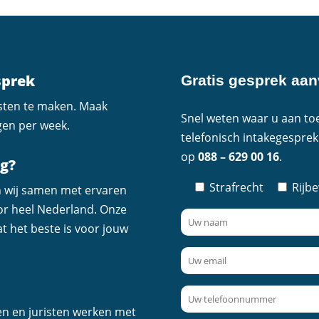
sprek
Gratis gesprek aa
osten te maken. Maak
Snel weten waar u aan toe
gen per week.
telefonisch intakegesprek
op
088 – 629 00 16
.
ig?
Strafrecht
Rijb
n wij samen met ervaren
or heel Nederland. Onze
t het beste is voor jouw
en en juristen werken met