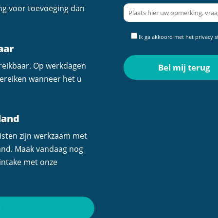
ing voor toevoeging dan
Ik ga akkoord met het
privacy 
aar
ereikbaar. Op werkdagen
 bereiken wanneer het u
land
isten zijn werkzaam met
land. Maak vandaag nog
 intake met onze
6