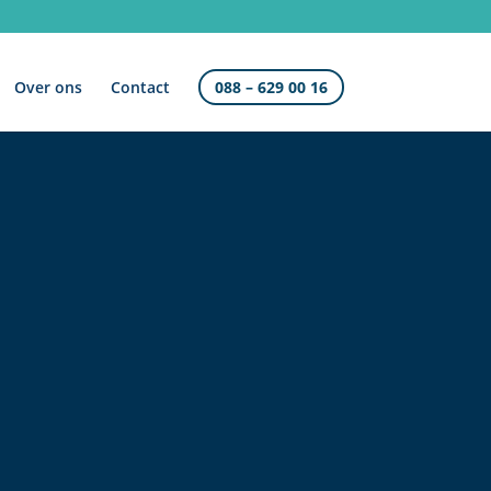
Over ons
Contact
088 – 629 00 16