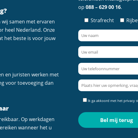
op
088 – 629 00 16
.
ig?
Strafrecht
Rijb
n wij samen met ervaren
or heel Nederland. Onze
t het beste is voor jouw
en en juristen werken met
ing voor toevoeging dan
Ik ga akkoord met het
privacy 
aar
ereikbaar. Op werkdagen
 bereiken wanneer het u