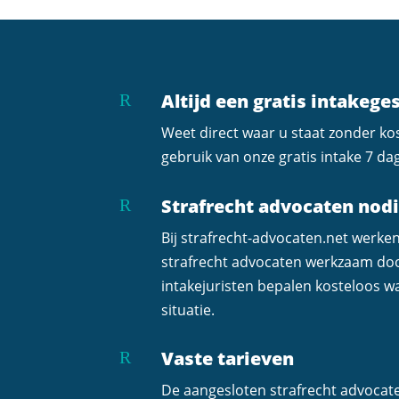
Altijd een gratis intakege
R
Weet direct waar u staat zonder k
gebruik van onze gratis intake 7 da
Strafrecht advocaten nod
R
Bij strafrecht-advocaten.net werke
strafrecht advocaten werkzaam do
intakejuristen bepalen kosteloos wa
situatie.
Vaste tarieven
R
De aangesloten strafrecht advocat