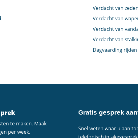
Verdacht van zeden
d
Verdacht van wape
Verdacht van vand
Verdacht van stalki
Dagvaarding rijden
sprek
Gratis gesprek aa
osten te maken. Maak
Snel weten waar u aan toe
gen per week.
telefonisch intakegesprek