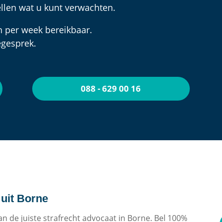
llen wat u kunt verwachten.
n per week bereikbaar.
egesprek.
088 - 629 00 16
 uit Borne
aan de juiste strafrecht advocaat in Borne. Bel 100%