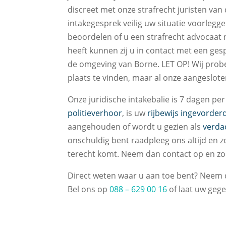
discreet met onze strafrecht juristen van d
intakegesprek veilig uw situatie voorlegg
beoordelen of u een strafrecht advocaat n
heeft kunnen zij u in contact met een ges
de omgeving van Borne. LET OP! Wij probe
plaats te vinden, maar al onze aangeslote
Onze juridische intakebalie is 7 dagen p
politieverhoor
, is uw
rijbewijs ingevorder
aangehouden of wordt u gezien als
verda
onschuldig bent raadpleeg ons altijd en z
terecht komt. Neem dan contact op en zor
Direct weten waar u aan toe bent? Neem d
Bel ons op
088 – 629 00 16
of laat uw gege