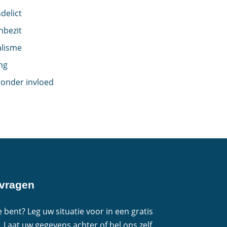
delict
nbezit
alisme
ng
 onder invloed
nvragen
 bent? Leg uw situatie voor in een gratis
. Laat uw gegevens achter of bel ons zelf