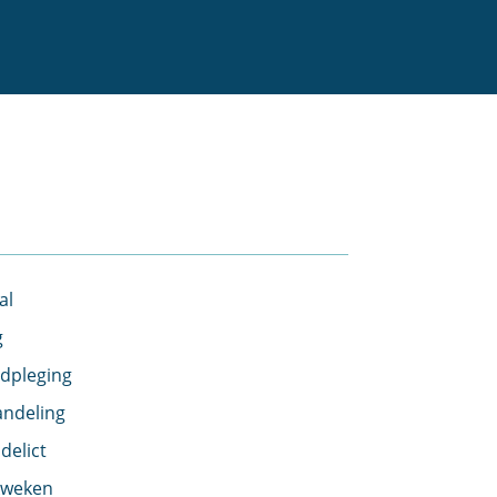
al
g
dpleging
andeling
delict
kweken