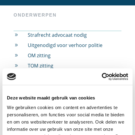
ONDERWERPEN
Strafrecht advocaat nodig
9
Uitgenodigd voor verhoor politie
9
OM zitting
9
TOM zitting
9
Rijbewijs ingevorderd
9
Rijbewijs ingevorderd door alcohol
9
Rijbewijs ingevorderd door drugs
9
Deze website maakt gebruik van cookies
Rijbewijs ingevorderd door snelheid
9
We gebruiken cookies om content en advertenties te
personaliseren, om functies voor social media te bieden
Jeugdstrafrecht
9
en om ons websiteverkeer te analyseren. Ook delen we
Verdachte in strafzaak
9
informatie over uw gebruik van onze site met onze