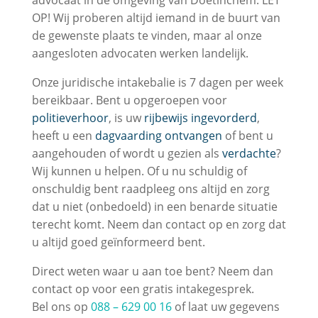
advocaat in de omgeving van Doetinchem. LET
OP! Wij proberen altijd iemand in de buurt van
de gewenste plaats te vinden, maar al onze
aangesloten advocaten werken landelijk.
Onze juridische intakebalie is 7 dagen per week
bereikbaar. Bent u opgeroepen voor
politieverhoor
, is uw
rijbewijs ingevorderd
,
heeft u een
dagvaarding ontvangen
of bent u
aangehouden of wordt u gezien als
verdachte
?
Wij kunnen u helpen. Of u nu schuldig of
onschuldig bent raadpleeg ons altijd en zorg
dat u niet (onbedoeld) in een benarde situatie
terecht komt. Neem dan contact op en zorg dat
u altijd goed geïnformeerd bent.
Direct weten waar u aan toe bent? Neem dan
contact op voor een gratis intakegesprek.
Bel ons op
088 – 629 00 16
of laat uw gegevens