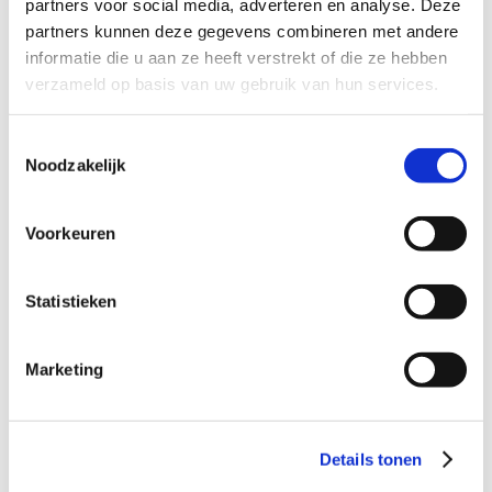
partners voor social media, adverteren en analyse. Deze
Dagvaarding ontvangen
9
partners kunnen deze gegevens combineren met andere
informatie die u aan ze heeft verstrekt of die ze hebben
Verdacht van diefstal
verzameld op basis van uw gebruik van hun services.
9
Verdacht van heling
9
Toestemmingsselectie
Verdacht van geweldpleging
9
Noodzakelijk
Verdacht van mishandeling
9
Verdacht van drugsdelict
Voorkeuren
9
Verdacht van wiet kweken
9
Statistieken
Verdacht van zedendelict
9
Verdacht van wapenbezit
9
Marketing
Verdacht van vandalisme
9
Verdacht van stalking
9
Dagvaarding rijden onder invloed
9
Details tonen