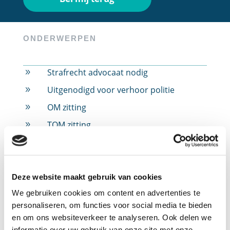
ONDERWERPEN
Strafrecht advocaat nodig
9
Uitgenodigd voor verhoor politie
9
OM zitting
9
TOM zitting
9
Rijbewijs ingevorderd
9
Rijbewijs ingevorderd door alcohol
9
Rijbewijs ingevorderd door drugs
Deze website maakt gebruik van cookies
9
We gebruiken cookies om content en advertenties te
Rijbewijs ingevorderd door snelheid
9
personaliseren, om functies voor social media te bieden
Jeugdstrafrecht
9
en om ons websiteverkeer te analyseren. Ook delen we
Verdachte in strafzaak
9
informatie over uw gebruik van onze site met onze