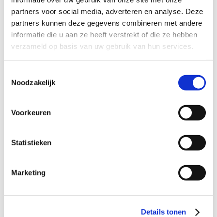
partners voor social media, adverteren en analyse. Deze
Dagvaarding ontvangen
9
partners kunnen deze gegevens combineren met andere
informatie die u aan ze heeft verstrekt of die ze hebben
verzameld op basis van uw gebruik van hun services.
Verdacht van diefstal
9
Verdacht van heling
9
Toestemmingsselectie
Verdacht van geweldpleging
9
Noodzakelijk
Verdacht van mishandeling
9
Voorkeuren
Verdacht van drugsdelict
9
Verdacht van wiet kweken
9
Statistieken
Verdacht van zedendelict
9
Verdacht van wapenbezit
9
Marketing
Verdacht van vandalisme
9
Verdacht van stalking
9
Details tonen
Dagvaarding rijden onder invloed
9