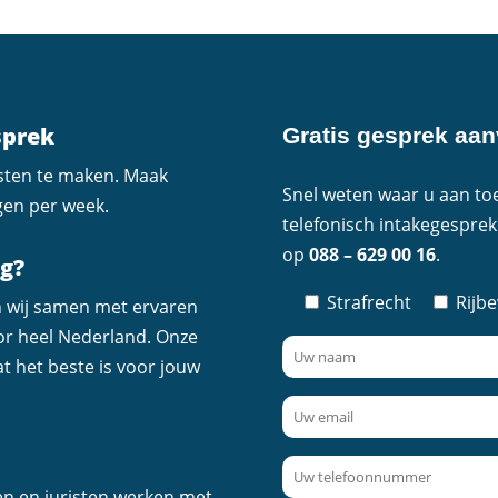
sprek
Gratis gesprek aa
osten te maken. Maak
Snel weten waar u aan toe
gen per week.
telefonisch intakegesprek
op
088 – 629 00 16
.
ig?
Strafrecht
Rijb
n wij samen met ervaren
or heel Nederland. Onze
t het beste is voor jouw
en en juristen werken met