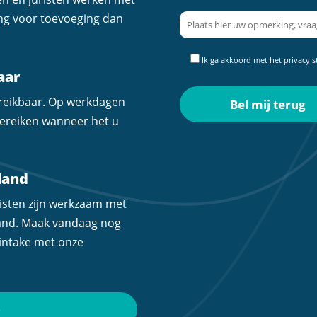
ing voor toevoeging dan
Ik ga akkoord met het
privacy 
aar
ereikbaar. Op werkdagen
 bereiken wanneer het u
land
isten zijn werkzaam met
land. Maak vandaag nog
 intake met onze
6