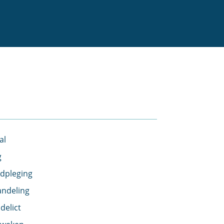
al
g
dpleging
andeling
delict