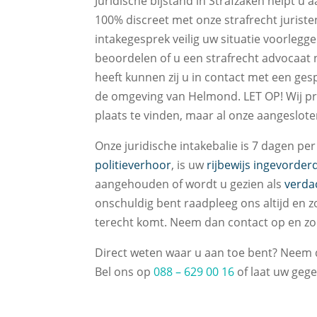
Juridische bijstand in Strafzaken helpt u 
100% discreet met onze strafrecht juristen
intakegesprek veilig uw situatie voorlegg
beoordelen of u een strafrecht advocaat n
heeft kunnen zij u in contact met een ges
de omgeving van Helmond. LET OP! Wij pr
plaats te vinden, maar al onze aangeslote
Onze juridische intakebalie is 7 dagen p
politieverhoor
, is uw
rijbewijs ingevorder
aangehouden of wordt u gezien als
verda
onschuldig bent raadpleeg ons altijd en z
terecht komt. Neem dan contact op en zor
Direct weten waar u aan toe bent? Neem d
Bel ons op
088 – 629 00 16
of laat uw gege