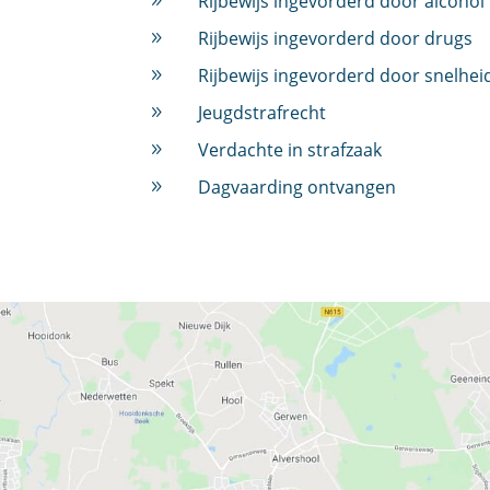
Rijbewijs ingevorderd door alcohol
9
Rijbewijs ingevorderd door drugs
9
Rijbewijs ingevorderd door snelhei
9
Jeugdstrafrecht
9
Verdachte in strafzaak
9
Dagvaarding ontvangen
9