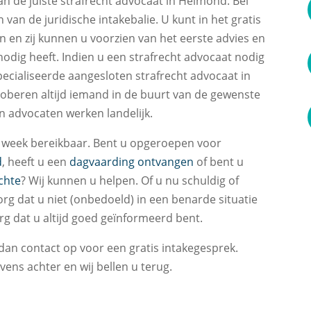
aan de juiste strafrecht advocaat in Helmond. Bel
 van de juridische intakebalie. U kunt in het gratis
en en zij kunnen u voorzien van het eerste advies en
odig heeft. Indien u een strafrecht advocaat nodig
pecialiseerde aangesloten strafrecht advocaat in
oberen altijd iemand in de buurt van de gewenste
n advocaten werken landelijk.
er week bereikbaar. Bent u opgeroepen voor
d
, heeft u een
dagvaarding ontvangen
of bent u
chte
? Wij kunnen u helpen. Of u nu schuldig of
org dat u niet (onbedoeld) in een benarde situatie
g dat u altijd goed geïnformeerd bent.
an contact op voor een gratis intakegesprek.
vens achter en wij bellen u terug.