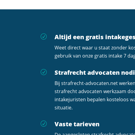
Altijd een gratis intakege
R
Weet direct waar u staat zonder k
gebruik van onze gratis intake 7 da
Strafrecht advocaten nod
R
Bij strafrecht-advocaten.net werke
strafrecht advocaten werkzaam do
intakejuristen bepalen kosteloos wa
situatie.
Vaste tarieven
R
De aangesloten strafrecht advocat