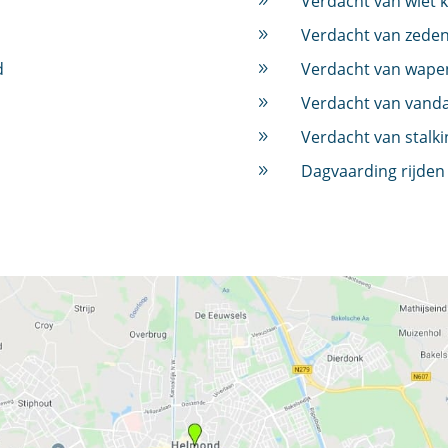
Verdacht van wiet 
9
Verdacht van zeden
9
d
Verdacht van wape
9
Verdacht van vand
9
Verdacht van stalki
9
Dagvaarding rijden
9