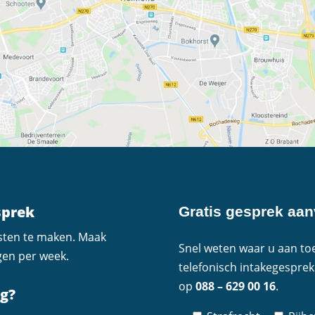
sprek
Gratis gesprek aa
osten te maken. Maak
Snel weten waar u aan toe
gen per week.
telefonisch intakegesprek
op
088 – 629 00 16
.
ig?