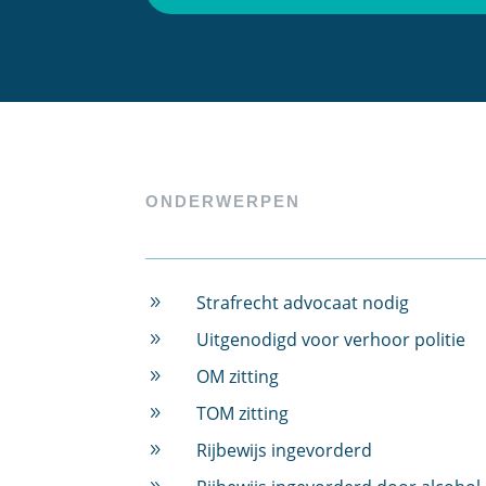
ONDERWERPEN
Strafrecht advocaat nodig
9
Uitgenodigd voor verhoor politie
9
OM zitting
9
TOM zitting
9
Rijbewijs ingevorderd
9