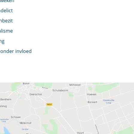
kweken
delict
nbezit
alisme
ng
 onder invloed