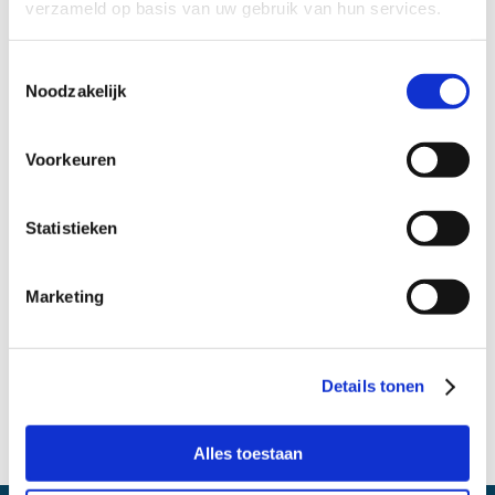
verzameld op basis van uw gebruik van hun services.
Verdacht van diefstal
Toestemmingsselectie
Verdacht van heling
Noodzakelijk
Verdacht van geweldpleging
Voorkeuren
Verdacht van mishandeling
Verdacht van drugsdelict
Statistieken
Verdacht van wiet kweken
Verdacht van zedendelict
Marketing
Verdacht van wapenbezit
Verdacht van vandalisme
Details tonen
Verdacht van stalking
Dagvaarding rijden onder invloed
Alles toestaan