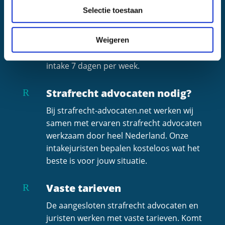
Altijd een gratis
R
Selectie toestaan
intakegesprek
Weet direct waar u staat zonder kosten
Weigeren
te maken. Maak gebruik van onze gratis
intake 7 dagen per week.
Strafrecht advocaten nodig?
R
Bij strafrecht-advocaten.net werken wij
samen met ervaren strafrecht advocaten
werkzaam door heel Nederland. Onze
intakejuristen bepalen kosteloos wat het
beste is voor jouw situatie.
Vaste tarieven
R
De aangesloten strafrecht advocaten en
juristen werken met vaste tarieven. Komt