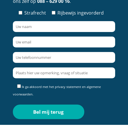
ons zelf op
088 – 629 00 16
.
Strafrecht
Rijbewijs ingevorderd
Ik ga akkoord met het
privacy statement
en
algemene
voorwaarden
.