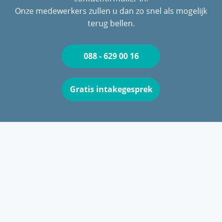
Onze medewerkers zullen u dan zo snel als mogelijk
terug bellen.
088 - 629 00 16
Gratis intakegesprek
CONTACTEER ONS
Het gratis intakegesprek
Bent u op zoek naar een strafrecht advocaat of
wilt u weten of het verstandig is een strafrecht