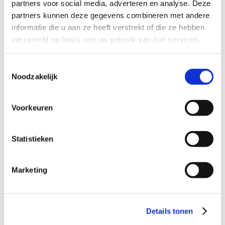
Dagvaarding ontvangen
partners voor social media, adverteren en analyse. Deze
9
partners kunnen deze gegevens combineren met andere
informatie die u aan ze heeft verstrekt of die ze hebben
Verdacht van diefstal
9
verzameld op basis van uw gebruik van hun services.
Verdacht van heling
9
Toestemmingsselectie
Verdacht van geweldpleging
9
Noodzakelijk
Verdacht van mishandeling
9
Verdacht van drugsdelict
9
Voorkeuren
Verdacht van wiet kweken
9
Statistieken
Verdacht van zedendelict
9
Verdacht van wapenbezit
9
Marketing
Verdacht van vandalisme
9
Verdacht van stalking
9
Dagvaarding rijden onder invloed
9
Details tonen