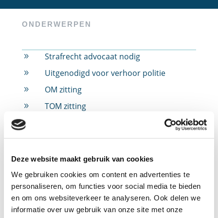
ONDERWERPEN
Strafrecht advocaat nodig
9
Uitgenodigd voor verhoor politie
9
OM zitting
9
TOM zitting
9
Rijbewijs ingevorderd
9
Rijbewijs ingevorderd door alcohol
9
Rijbewijs ingevorderd door drugs
9
Deze website maakt gebruik van cookies
Rijbewijs ingevorderd door snelheid
9
We gebruiken cookies om content en advertenties te
personaliseren, om functies voor social media te bieden
Jeugdstrafrecht
9
en om ons websiteverkeer te analyseren. Ook delen we
Verdachte in strafzaak
9
informatie over uw gebruik van onze site met onze