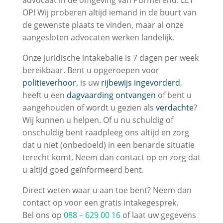
advocaat in de omgeving van Purmerend. LET
OP! Wij proberen altijd iemand in de buurt van
de gewenste plaats te vinden, maar al onze
aangesloten advocaten werken landelijk.
Onze juridische intakebalie is 7 dagen per week
bereikbaar. Bent u opgeroepen voor
politieverhoor
, is uw
rijbewijs ingevorderd
,
heeft u een
dagvaarding ontvangen
of bent u
aangehouden of wordt u gezien als
verdachte
?
Wij kunnen u helpen. Of u nu schuldig of
onschuldig bent raadpleeg ons altijd en zorg
dat u niet (onbedoeld) in een benarde situatie
terecht komt. Neem dan contact op en zorg dat
u altijd goed geïnformeerd bent.
Direct weten waar u aan toe bent? Neem dan
contact op voor een gratis intakegesprek.
Bel ons op
088 – 629 00 16
of laat uw gegevens