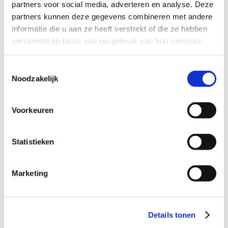
Dagvaarding ontvangen
9
partners voor social media, adverteren en analyse. Deze
partners kunnen deze gegevens combineren met andere
informatie die u aan ze heeft verstrekt of die ze hebben
Verdacht van diefstal
9
verzameld op basis van uw gebruik van hun services.
Verdacht van heling
9
Toestemmingsselectie
Verdacht van geweldpleging
9
Noodzakelijk
Verdacht van mishandeling
9
Verdacht van drugsdelict
9
Voorkeuren
Verdacht van wiet kweken
9
Statistieken
Verdacht van zedendelict
9
Verdacht van wapenbezit
9
Marketing
Verdacht van vandalisme
9
Verdacht van stalking
9
Dagvaarding rijden onder invloed
9
Details tonen