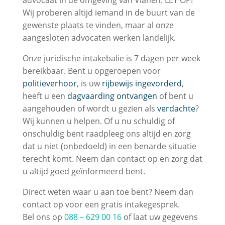
advocaat in de omgeving van Vianen. LET OP!
Wij proberen altijd iemand in de buurt van de
gewenste plaats te vinden, maar al onze
aangesloten advocaten werken landelijk.
Onze juridische intakebalie is 7 dagen per week
bereikbaar. Bent u opgeroepen voor
politieverhoor
, is uw
rijbewijs ingevorderd
,
heeft u een
dagvaarding ontvangen
of bent u
aangehouden of wordt u gezien als
verdachte
?
Wij kunnen u helpen. Of u nu schuldig of
onschuldig bent raadpleeg ons altijd en zorg
dat u niet (onbedoeld) in een benarde situatie
terecht komt. Neem dan contact op en zorg dat
u altijd goed geïnformeerd bent.
Direct weten waar u aan toe bent? Neem dan
contact op voor een gratis intakegesprek.
Bel ons op
088 – 629 00 16
of laat uw gegevens