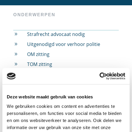
ONDERWERPEN
Strafrecht advocaat nodig
9
Uitgenodigd voor verhoor politie
9
OM zitting
9
TOM zitting
9
Rijbewijs ingevorderd
9
Rijbewijs ingevorderd door alcohol
9
Rijbewijs ingevorderd door drugs
9
Deze website maakt gebruik van cookies
Rijbewijs ingevorderd door snelheid
9
We gebruiken cookies om content en advertenties te
personaliseren, om functies voor social media te bieden
Jeugdstrafrecht
9
en om ons websiteverkeer te analyseren. Ook delen we
Verdachte in strafzaak
9
informatie over uw gebruik van onze site met onze