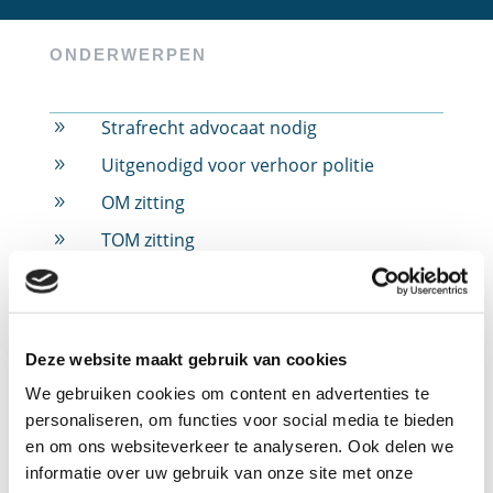
ONDERWERPEN
Strafrecht advocaat nodig
9
Uitgenodigd voor verhoor politie
9
OM zitting
9
TOM zitting
9
Rijbewijs ingevorderd
9
Rijbewijs ingevorderd door alcohol
9
Rijbewijs ingevorderd door drugs
9
Deze website maakt gebruik van cookies
Rijbewijs ingevorderd door snelheid
9
We gebruiken cookies om content en advertenties te
personaliseren, om functies voor social media te bieden
Jeugdstrafrecht
9
en om ons websiteverkeer te analyseren. Ook delen we
Verdachte in strafzaak
9
informatie over uw gebruik van onze site met onze