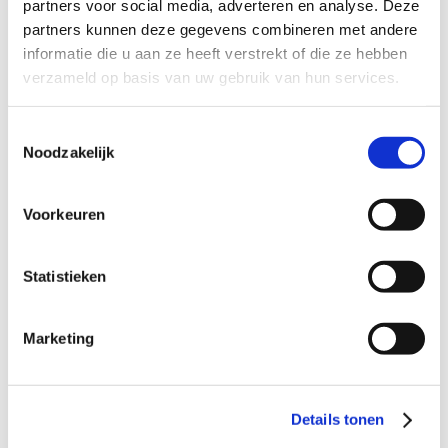
partners voor social media, adverteren en analyse. Deze
Dagvaarding ontvangen
9
partners kunnen deze gegevens combineren met andere
informatie die u aan ze heeft verstrekt of die ze hebben
Verdacht van diefstal
9
verzameld op basis van uw gebruik van hun services.
Verdacht van heling
9
Toestemmingsselectie
Verdacht van geweldpleging
9
Noodzakelijk
Verdacht van mishandeling
9
Verdacht van drugsdelict
9
Voorkeuren
Verdacht van wiet kweken
9
Statistieken
Verdacht van zedendelict
9
Verdacht van wapenbezit
9
Marketing
Verdacht van vandalisme
9
Verdacht van stalking
9
Dagvaarding rijden onder invloed
9
Details tonen