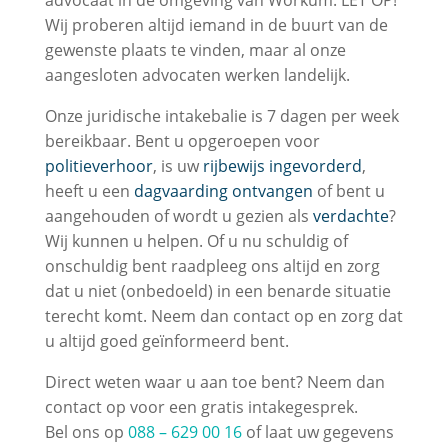
advocaat in de omgeving van Workum. LET OP!
Wij proberen altijd iemand in de buurt van de
gewenste plaats te vinden, maar al onze
aangesloten advocaten werken landelijk.
Onze juridische intakebalie is 7 dagen per week
bereikbaar. Bent u opgeroepen voor
politieverhoor
, is uw
rijbewijs ingevorderd
,
heeft u een
dagvaarding ontvangen
of bent u
aangehouden of wordt u gezien als
verdachte
?
Wij kunnen u helpen. Of u nu schuldig of
onschuldig bent raadpleeg ons altijd en zorg
dat u niet (onbedoeld) in een benarde situatie
terecht komt. Neem dan contact op en zorg dat
u altijd goed geïnformeerd bent.
Direct weten waar u aan toe bent? Neem dan
contact op voor een gratis intakegesprek.
Bel ons op
088 – 629 00 16
of laat uw gegevens