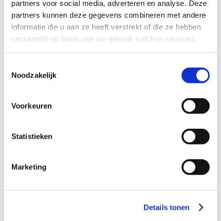
Dagvaarding ontvangen
partners voor social media, adverteren en analyse. Deze
9
partners kunnen deze gegevens combineren met andere
informatie die u aan ze heeft verstrekt of die ze hebben
Verdacht van diefstal
9
verzameld op basis van uw gebruik van hun services.
Verdacht van heling
9
Toestemmingsselectie
Verdacht van geweldpleging
9
Noodzakelijk
Verdacht van mishandeling
9
Verdacht van drugsdelict
9
Voorkeuren
Verdacht van wiet kweken
9
Statistieken
Verdacht van zedendelict
9
Verdacht van wapenbezit
9
Marketing
Verdacht van vandalisme
9
Verdacht van stalking
9
Dagvaarding rijden onder invloed
9
Details tonen