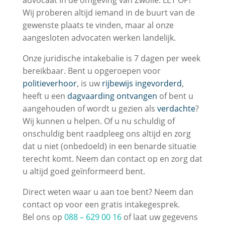
advocaat in de omgeving van Zwolle. LET OP!
Wij proberen altijd iemand in de buurt van de
gewenste plaats te vinden, maar al onze
aangesloten advocaten werken landelijk.
Onze juridische intakebalie is 7 dagen per week
bereikbaar. Bent u opgeroepen voor
politieverhoor
, is uw
rijbewijs ingevorderd
,
heeft u een
dagvaarding ontvangen
of bent u
aangehouden of wordt u gezien als
verdachte
?
Wij kunnen u helpen. Of u nu schuldig of
onschuldig bent raadpleeg ons altijd en zorg
dat u niet (onbedoeld) in een benarde situatie
terecht komt. Neem dan contact op en zorg dat
u altijd goed geïnformeerd bent.
Direct weten waar u aan toe bent? Neem dan
contact op voor een gratis intakegesprek.
Bel ons op
088 – 629 00 16
of laat uw gegevens