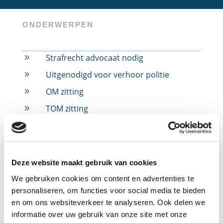
ONDERWERPEN
Strafrecht advocaat nodig
9
Uitgenodigd voor verhoor politie
9
OM zitting
9
TOM zitting
9
Rijbewijs ingevorderd
9
Rijbewijs ingevorderd door alcohol
9
Rijbewijs ingevorderd door drugs
9
Deze website maakt gebruik van cookies
Rijbewijs ingevorderd door snelheid
9
We gebruiken cookies om content en advertenties te
personaliseren, om functies voor social media te bieden
Jeugdstrafrecht
9
en om ons websiteverkeer te analyseren. Ook delen we
Verdachte in strafzaak
9
informatie over uw gebruik van onze site met onze